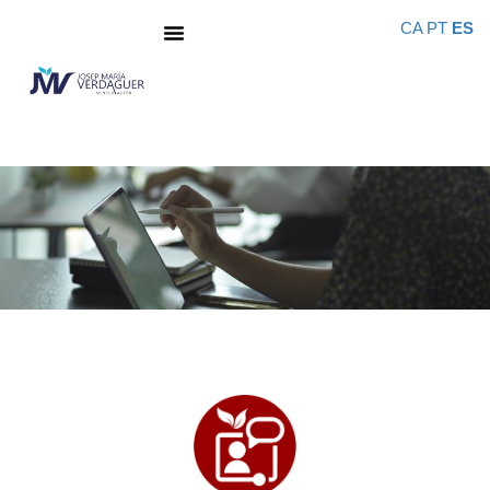
CA
PT
ES