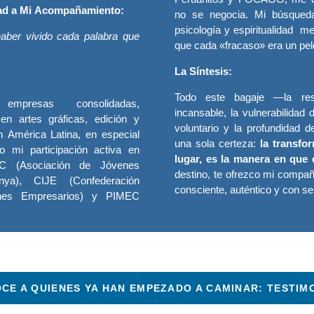
dad a Mi Acompañamiento
:
no se negocia. Mi búsqueda 
psicología y espiritualidad m
haber vivido cada palabra que
que cada «fracaso» era un peld
La Síntesis:
Todo este bagaje —la resi
mpresas consolidadas,
incansable, la vulnerabilidad 
en artes gráficas, edición y
voluntario y la profundidad
en América Latina, en especial
una sola certeza:
la transfo
 mi participación activa en
lugar, es la manera en que
EC (Asociación de Jóvenes
destino, te ofrezco mi compa
nya), CIJE (Confederación
consciente, auténtico y con se
enes Empresarios) y PIMEC
CE A QUIENES YA HAN EMPEZADO A CAMINAR: TESTIM