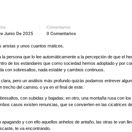
cha
Comentarios
De Junio De 2025
0 Comentarios
as aristas y unos cuantos matices.
ar a la persona que lo lee automáticamente a la percepción de que el h
dentro de los estándares que como sociedad hemos adoptado y por co
 vida con sobresaltos, nada estable y cambios continuos.
r clara, pero un análisis más profundo quizás podamos entrever algu
 trecho del camino, o ya en el final de este.
bresaltos, con subidas y bajadas; en otro, una montaña rusa con los
bos casos existen renuncias, que se convierten en las cicatrices d
apagando y con ello aquellos anhelos de antaño, las otras te van ll
uscaste, te va encontrando.