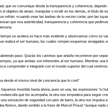
d, que se comunique desde la transparencia y coherencia, dejando a
 objetivo de atraer, manipular o incidir en los demás, el título de e
e un refrán: «cuando veas las barbas de tu vecino cortar, pon las tuya
avisan que esa autenticidad, transparencia y coherencia que pedimos
persona.
el tiempo se acelera se hace más evidente y observamos cómo se va
que realiza el ser humano, los cuales rompen esquemas arraigados e
abriendo paso. Quizás los caminos que antaño recorrieron por sepa
os tiempos, ya que ambas son inherentes al ser humano. Mientras una 
busca comprender e integrarlo con el mundo superior del cual venimos
ema desde el mismo nivel de conciencia que lo creó”
la hayamos invertido hasta ahora, pues en una, las expresiones “si hu
 melancolía que los acompaña, la otra nos empodera para seguir cre
 una sensación de seguridad con pies de barro, la otra nos impulsa 
ea florece, dando sentido a la frase de Marcel Proust “aunque nada 