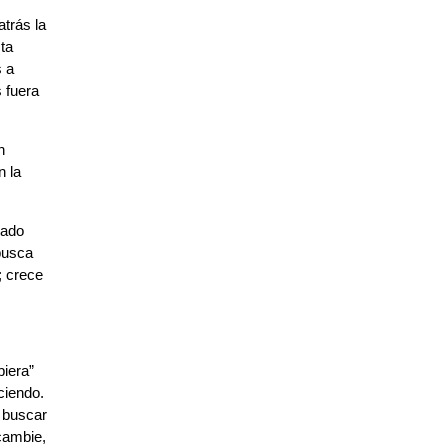
trás la
sta
s a
 fuera
n
n la
rado
busca
; crece
biera”
ciendo.
a buscar
cambie,