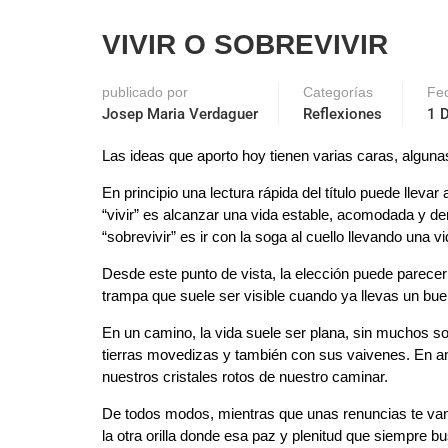
VIVIR O SOBREVIVIR
publicado por
Categorías
Fe
Josep Maria Verdaguer
Reflexiones
1 
Las ideas que aporto hoy tienen varias caras, algun
En principio una lectura rápida del título puede llev
“vivir” es alcanzar una vida estable, acomodada y 
“sobrevivir” es ir con la soga al cuello llevando una
Desde este punto de vista, la elección puede parece
trampa que suele ser visible cuando ya llevas un buen
En un camino, la vida suele ser plana, sin muchos so
tierras movedizas y también con sus vaivenes. En am
nuestros cristales rotos de nuestro caminar.
De todos modos, mientras que unas renuncias te van 
la otra orilla donde esa paz y plenitud que siempre b